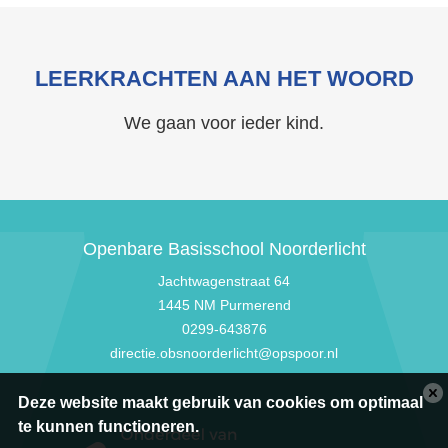
LEERKRACHTEN AAN HET WOORD
We gaan voor ieder kind.
Openbare Basisschool Noorderlicht
Jachtwagenstraat 64
1445 NM Purmerend
0299-643876
directie.obsnoorderlicht@opspoor.nl
Deze website maakt gebruik van cookies om optimaal
te kunnen functioneren.