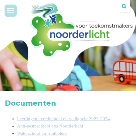
Toggle
navigation
Documenten
Leerlingentevredenheid en veiligheid 2023-2024
Anti-pestprotocol obs Noorderlicht
Waterschool en fruitbeleid